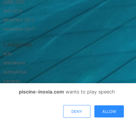
juillet 2022
avril 2019
décembre 2017
novembre 2017
Catégories
actu
animations
autresActus
bandeau
homeActus
piscine-inoxia.com
wants to play speech
texte
DENY
ALLOW
Méta
Connexion
Flux des publications