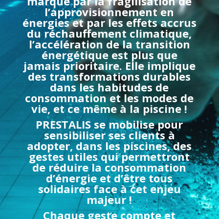
marqué par la fragilisation de
l’approvisionnement en
énergies et par les effets accrus
du réchauffement climatique,
l’accélération de la transition
énergétique est plus que
jamais prioritaire. Elle implique
des transformations durables
dans les habitudes de
consommation et les modes de
vie, et ce même à la piscine !
PRESTALIS se mobilise pour
sensibiliser ses clients à
adopter, dans les piscines, des
gestes utiles qui permettront
de réduire la consommation
d’énergie et d’être tous
solidaires face à cet enjeu
majeur !
Chaque geste compte et