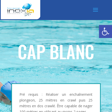
Ouvrir la
CAP BLANC
Pré requis : Réaliser un enchaînement
plongeon, 25 mètres en crawl puis 25
mètres en dos crawlé. Être capable de nager
100 mètres en utilisant au moins 2 nages.