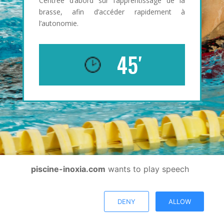
Centrée d’abord sur l’apprentissage de la
brasse, afin d’accéder rapidement à
l’autonomie.
45′
piscine-inoxia.com
wants to play speech
@copyright
mentions
DENY
ALLOW
2026
légales